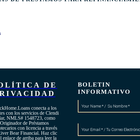
s
OLÍTICA DE
BOLETIN
INFORMATIVO
RIVACIDAD
ckHome.Loans conecta a los
tes con los servicios de Clendi
llar, NMLS# 1548723, como
Originador de Préstamos
tecarios con licencia a través
iver Bear Financial. Haz clic
l enlace de arriba para leer la