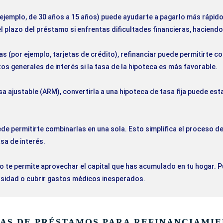
ejemplo, de 30 años a 15 años) puede ayudarte a pagarlo más rápido
 plazo del préstamo si enfrentas dificultades financieras, haciend
as (por ejemplo, tarjetas de crédito), refinanciar puede permitirte c
os generales de interés si la tasa de la hipoteca es más favorable.
 ajustable (ARM), convertirla a una hipoteca de tasa fija puede estab
uede permitirte combinarlas en una sola. Esto simplifica el proceso 
sa de interés.
vo te permite aprovechar el capital que has acumulado en tu hogar. 
ersidad o cubrir gastos médicos inesperados.
AS DE PRÉSTAMOS PARA REFINANCIAMIE