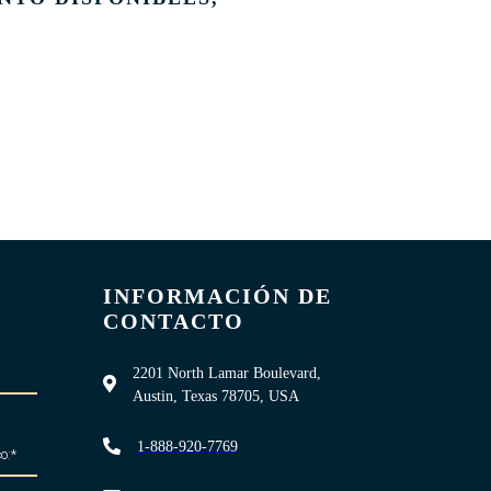
INFORMACIÓN DE
CONTACTO
2201 North Lamar Boulevard,
Austin, Texas 78705, USA
1-888-920-7769