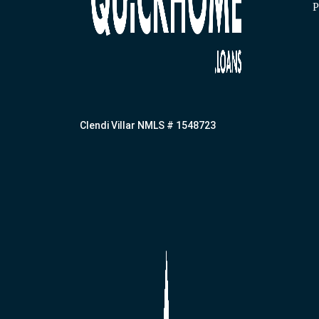
P
Clendi Villar NMLS # 1548723