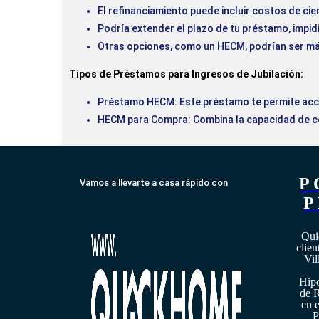
El refinanciamiento puede incluir costos de cie
Podría extender el plazo de tu préstamo, impid
Otras opciones, como un HECM, podrían ser más
Tipos de Préstamos para Ingresos de Jubilación:
Préstamo HECM: Este préstamo te permite acced
HECM para Compra: Combina la capacidad de co
P
Vamos a llevarte a casa rápido con
P
Qui
clien
Vi
Hipo
de R
en e
P